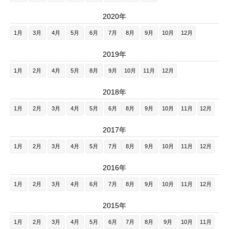
2020年
1月
3月
4月
5月
6月
7月
8月
9月
10月
12月
2019年
1月
2月
4月
5月
8月
9月
10月
11月
12月
2018年
1月
2月
3月
4月
5月
6月
8月
9月
10月
11月
12月
2017年
1月
2月
3月
4月
5月
7月
8月
9月
10月
11月
12月
2016年
1月
2月
3月
4月
6月
7月
8月
9月
10月
11月
12月
2015年
1月
2月
3月
4月
5月
6月
7月
8月
9月
10月
11月