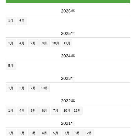
2026年
1月
6月
2025年
1月
4月
7月
9月
10月
11月
2024年
5月
2023年
1月
3月
7月
10月
2022年
1月
4月
5月
6月
7月
10月
12月
2021年
1月
2月
3月
4月
5月
7月
8月
12月