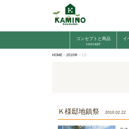
コンセプトと商品
イ
concept
HOME
>
2010年
>
2月
Ｋ様邸地鎮祭
2010.02.22