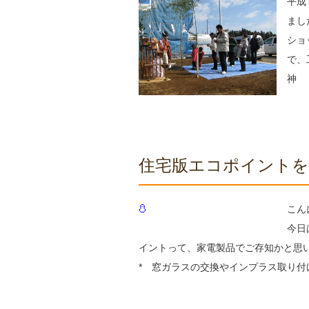
平成
まし
ショ
で、
神
住宅版エコポイントを
こん
今日
イントって、家電製品でご存知かと思
* 窓ガラスの交換やインプラス取り付け