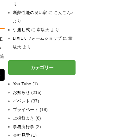
り
断熱性能の良い家
に
こんこん♪
より
引渡し式
に
韋駄天
より
LIXILリフォームショップ
に
韋
工
駄天
より
㎜
で施
カテゴリー
＞
You Tube
(1)
お知らせ
(215)
イベント
(37)
プライベート
(18)
上棟餅まき
(8)
事務所行事
(2)
会社見学
(1)