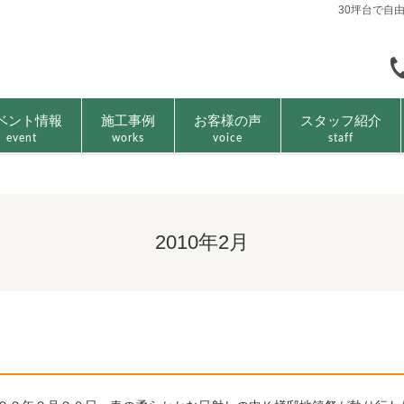
30坪台で自
ベント情報
施工事例
お客様の声
スタッフ紹介
event
works
voice
staff
2010年2月