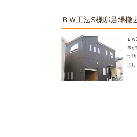
ＢＷ工法S様邸足場撤
ＢＷ
事が
で貼
工し