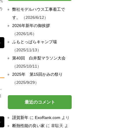
れ
の
弊社モデルハウス工事着工で
す。
2026/6/12
、
2026年新年の御挨拶
2026/1/6
ふもとっぱらキャンプ場
＞
2025/11/13
第40回 白井梨マラソン大会
2025/10/11
2025年 第15回かみの祭り
2025/9/29
に、
ポ
最近のコメント
謹賀新年
に
ExoRank.com
より
＞
断熱性能の良い家
に
韋駄天
よ