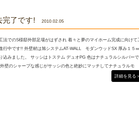
去完了です!
2010.02.05
工法でのS様邸外部足場がはずされ 着々と夢のマイホーム完成に向けて
進行中です!! 外壁材は旭システムAT-WALL モダンウッドSX 厚み１５
り込みました。 サッシはトステム デュオPG 色はナチュラルシルバー
 外壁のシャープな感じがサッシの色と絶妙にマッチしてナチュラルモ
詳細を見る