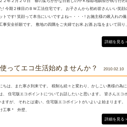
２２年２月２０日 春の柔らかかな日射しの中Ｋ様邸地鎮祭が執り行わ
た! 今期２棟目のＢＷ工法住宅です。 お子さんから初め皆さんいい笑顔
ットです! 笑顔って本当にいいですよね～・・・! お施主様の鍬入れの儀
工事安全祈願です。 敷地の四隅をご夫婦でお米.お酒.お塩をまいて回り
詳細を見る
使ってエコ生活始めませんか？
2010.02.10
にちは、また寒さ到来です。 税制も続々と変わり、かしこい奥様の為
は、 住宅版エコポイントについてお話したいと思います。 皆さんエコ
いますが、 それとは違い、住宅版エコポイントがいよいよ始まります。
工事 * 外壁、
詳細を見る