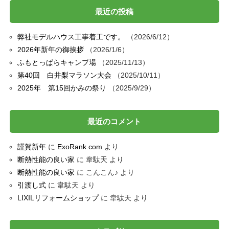
最近の投稿
弊社モデルハウス工事着工です。
2026/6/12
2026年新年の御挨拶
2026/1/6
ふもとっぱらキャンプ場
2025/11/13
第40回 白井梨マラソン大会
2025/10/11
2025年 第15回かみの祭り
2025/9/29
最近のコメント
謹賀新年
に
ExoRank.com
より
断熱性能の良い家
に
韋駄天
より
断熱性能の良い家
に
こんこん♪
より
引渡し式
に
韋駄天
より
LIXILリフォームショップ
に
韋駄天
より