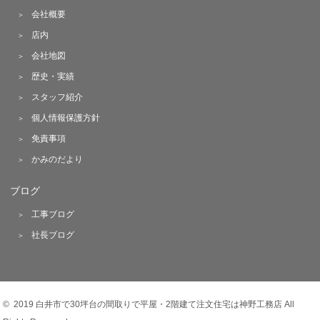
会社概要
店内
会社地図
歴史・実績
スタッフ紹介
個人情報保護方針
免責事項
かみのだより
ブログ
工事ブログ
社長ブログ
© 2019 白井市で30坪台の間取りで平屋・2階建て注文住宅は神野工務店 All