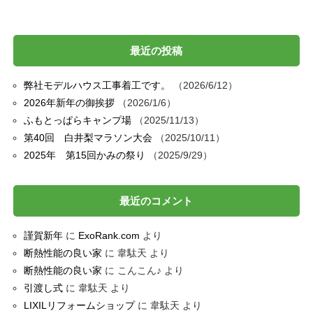
最近の投稿
弊社モデルハウス工事着工です。
2026/6/12
2026年新年の御挨拶
2026/1/6
ふもとっぱらキャンプ場
2025/11/13
第40回 白井梨マラソン大会
2025/10/11
2025年 第15回かみの祭り
2025/9/29
最近のコメント
謹賀新年
に
ExoRank.com
より
断熱性能の良い家
に
韋駄天
より
断熱性能の良い家
に
こんこん♪
より
引渡し式
に
韋駄天
より
LIXILリフォームショップ
に
韋駄天
より