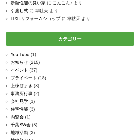
断熱性能の良い家
に
こんこん♪
より
引渡し式
に
韋駄天
より
LIXILリフォームショップ
に
韋駄天
より
カテゴリー
You Tube
(1)
お知らせ
(215)
イベント
(37)
プライベート
(18)
上棟餅まき
(8)
事務所行事
(2)
会社見学
(1)
住宅性能
(3)
内覧会
(1)
千葉SW会
(5)
地域活動
(3)