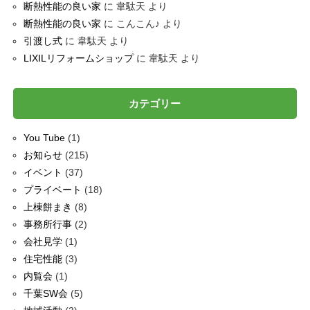
断熱性能の良い家
に
韋駄天
より
断熱性能の良い家
に
こんこん♪
より
引渡し式
に
韋駄天
より
LIXILリフォームショップ
に
韋駄天
より
カテゴリー
You Tube
(1)
お知らせ
(215)
イベント
(37)
プライベート
(18)
上棟餅まき
(8)
事務所行事
(2)
会社見学
(1)
住宅性能
(3)
内覧会
(1)
千葉SW会
(5)