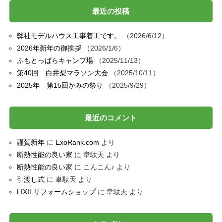
最近の投稿
弊社モデルハウス工事着工です。
2026/6/12
2026年新年の御挨拶
2026/1/6
ふもとっぱらキャンプ場
2025/11/13
第40回 白井梨マラソン大会
2025/10/11
2025年 第15回かみの祭り
2025/9/29
最近のコメント
謹賀新年
に
ExoRank.com
より
断熱性能の良い家
に
韋駄天
より
断熱性能の良い家
に
こんこん♪
より
引渡し式
に
韋駄天
より
LIXILリフォームショップ
に
韋駄天
より