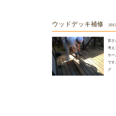
ウッドデッキ補修
2013
皆さ
考え
ホー
です
グ