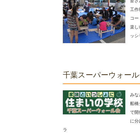
皆さ
工作
コー
楽し
ッシ
千葉スーパーウォール
みな
船橋
で開
に分
ラ