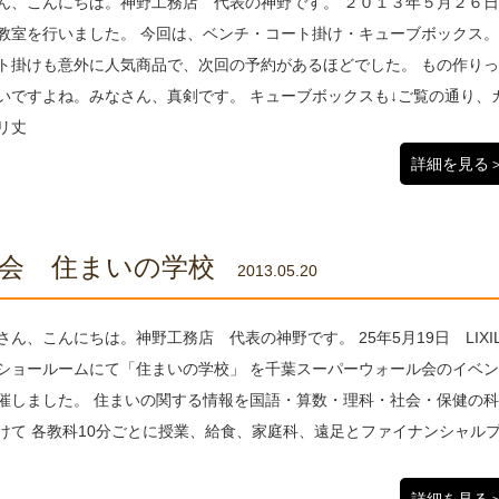
ん、こんにちは。神野工務店 代表の神野です。 ２０１３年５月２６
教室を行いました。 今回は、ベンチ・コート掛け・キューブボックス。
ト掛けも意外に人気商品で、次回の予約があるほどでした。 もの作り
いですよね。みなさん、真剣です。 キューブボックスも↓ご覧の通り、
リ丈
詳細を見る
会 住まいの学校
2013.05.20
さん、こんにちは。神野工務店 代表の神野です。 25年5月19日 LIXI
ショールームにて「住まいの学校」 を千葉スーパーウォール会のイベ
催しました。 住まいの関する情報を国語・算数・理科・社会・保健の
けて 各教科10分ごとに授業、給食、家庭科、遠足とファイナンシャル