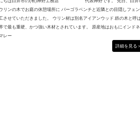
にちは白井市の(有)神野工務店 代表神野です。 先日、白井
ウリンの木でお庭の休憩場所に パーゴラベンチと近隣との目隠しフェ
工させていただきました。 ウリン材は別名アイアンウッド.鉄の木と呼
界で最も重硬、かつ強い木材とされています。 原産地はおもにインド
マレー
詳細を見る