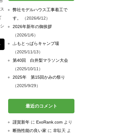
市
ンス
弊社モデルハウス工事着工で
ば
す。
2026/6/12
ネシ
2026年新年の御挨拶
2026/1/6
ふもとっぱらキャンプ場
＞
2025/11/13
第40回 白井梨マラソン大会
2025/10/11
2025年 第15回かみの祭り
2025/9/29
最近のコメント
謹賀新年
に
ExoRank.com
より
断熱性能の良い家
に
韋駄天
よ