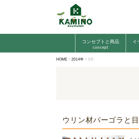
コンセプトと商品
イ
concept
HOME
>
2014年
>
3月
ウリン材パーゴラと