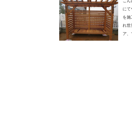
こん
にて
を施
れ世
ア、