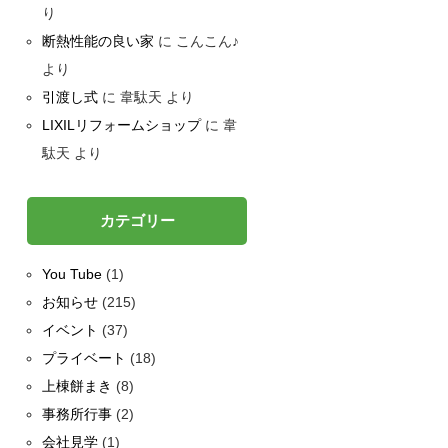
り
断熱性能の良い家
に
こんこん♪
より
引渡し式
に
韋駄天
より
LIXILリフォームショップ
に
韋
駄天
より
カテゴリー
You Tube
(1)
お知らせ
(215)
イベント
(37)
プライベート
(18)
上棟餅まき
(8)
事務所行事
(2)
会社見学
(1)