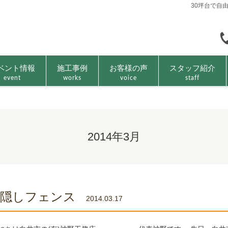
30坪台で自
ベント情報
施工事例
お客様の声
スタッフ紹介
event
works
voice
staff
2014年3月
目隠しフェンス
2014.03.17