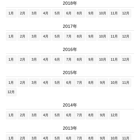
2018年
1月
2月
3月
4月
5月
6月
8月
9月
10月
11月
12月
2017年
1月
2月
3月
4月
5月
7月
8月
9月
10月
11月
12月
2016年
1月
2月
3月
4月
6月
7月
8月
9月
10月
11月
12月
2015年
1月
2月
3月
4月
5月
6月
7月
8月
9月
10月
11月
12月
2014年
1月
2月
3月
4月
5月
6月
7月
8月
9月
12月
2013年
1月
2月
3月
4月
5月
6月
7月
8月
9月
10月
11月