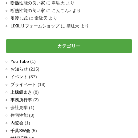
断熱性能の良い家
に
韋駄天
より
断熱性能の良い家
に
こんこん♪
より
引渡し式
に
韋駄天
より
LIXILリフォームショップ
に
韋駄天
より
カテゴリー
You Tube
(1)
お知らせ
(215)
イベント
(37)
プライベート
(18)
上棟餅まき
(8)
事務所行事
(2)
会社見学
(1)
住宅性能
(3)
内覧会
(1)
千葉SW会
(5)