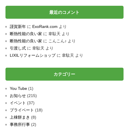
最近のコメント
謹賀新年
に
ExoRank.com
より
断熱性能の良い家
に
韋駄天
より
断熱性能の良い家
に
こんこん♪
より
引渡し式
に
韋駄天
より
LIXILリフォームショップ
に
韋駄天
より
カテゴリー
You Tube
(1)
お知らせ
(215)
イベント
(37)
プライベート
(18)
上棟餅まき
(8)
事務所行事
(2)