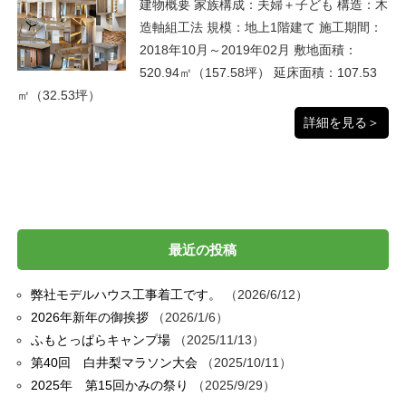
建物概要 家族構成：夫婦＋子ども 構造：木
造軸組工法 規模：地上1階建て 施工期間：
2018年10月～2019年02月 敷地面積：
520.94㎡（157.58坪） 延床面積：107.53
㎡（32.53坪）
詳細を見る＞
最近の投稿
弊社モデルハウス工事着工です。
2026/6/12
2026年新年の御挨拶
2026/1/6
ふもとっぱらキャンプ場
2025/11/13
第40回 白井梨マラソン大会
2025/10/11
2025年 第15回かみの祭り
2025/9/29