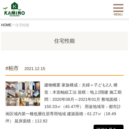
HOME
>
住宅性能
住宅性能
#柏市
2021.12.15
建物概要 家族構成：夫婦＋子ども2人 構
造：木造軸組工法 規模：地上2階建 施工期
間：2020年08月～2021年01月 敷地面積：
150.33㎡（45.47坪） 用途地域等：都市計
画区域内第一種低層住居専用地域 建築面積：61.27㎡（18.49
坪） 延床面積：112.82