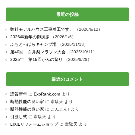
最近の投稿
弊社モデルハウス工事着工です。
2026/6/12
2026年新年の御挨拶
2026/1/6
ふもとっぱらキャンプ場
2025/11/13
第40回 白井梨マラソン大会
2025/10/11
2025年 第15回かみの祭り
2025/9/29
最近のコメント
謹賀新年
に
ExoRank.com
より
断熱性能の良い家
に
韋駄天
より
断熱性能の良い家
に
こんこん♪
より
引渡し式
に
韋駄天
より
LIXILリフォームショップ
に
韋駄天
より