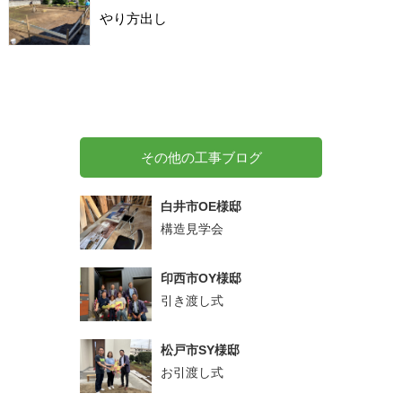
やり方出し
その他の工事ブログ
白井市OE様邸
構造見学会
印西市OY様邸
引き渡し式
松戸市SY様邸
お引渡し式