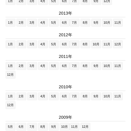
1月
2月
3月
4月
5月
6月
7月
8月
9月
12月
2013年
1月
2月
3月
4月
5月
6月
7月
8月
9月
10月
11月
2012年
1月
2月
3月
4月
5月
6月
7月
8月
10月
11月
12月
2011年
1月
2月
3月
4月
5月
6月
7月
8月
9月
10月
11月
12月
2010年
1月
2月
3月
4月
5月
6月
7月
8月
9月
10月
11月
12月
2009年
5月
6月
7月
8月
9月
10月
11月
12月