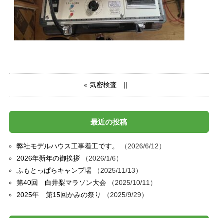
«
気密検査
||
最近の投稿
弊社モデルハウス工事着工です。
2026/6/12
2026年新年の御挨拶
2026/1/6
ふもとっぱらキャンプ場
2025/11/13
第40回 白井梨マラソン大会
2025/10/11
2025年 第15回かみの祭り
2025/9/29