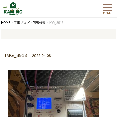
HOME
>
工事ブログ
>
気密検査
>
IMG_8913
IMG_8913
2022.04.08