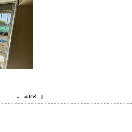
«
工事経過
||