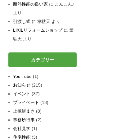
断熱性能の良い家
に
こんこん♪
より
引渡し式
に
韋駄天
より
LIXILリフォームショップ
に
韋
駄天
より
カテゴリー
You Tube
(1)
お知らせ
(215)
イベント
(37)
プライベート
(18)
上棟餅まき
(8)
事務所行事
(2)
会社見学
(1)
住宅性能
(3)