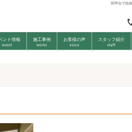
30坪台で自
ベント情報
施工事例
お客様の声
スタッフ紹介
event
works
voice
staff