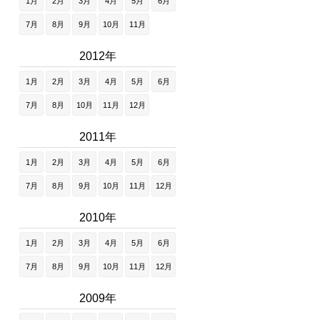
1月
2月
3月
4月
5月
6月
7月
8月
9月
10月
11月
2012年
1月
2月
3月
4月
5月
6月
7月
8月
10月
11月
12月
2011年
1月
2月
3月
4月
5月
6月
7月
8月
9月
10月
11月
12月
2010年
1月
2月
3月
4月
5月
6月
7月
8月
9月
10月
11月
12月
2009年