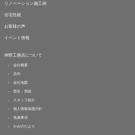
リノベーション施工例
住宅性能
お客様の声
イベント情報
神野工務店について
会社概要
店内
会社地図
歴史・実績
スタッフ紹介
個人情報保護方針
免責事項
かみのだより