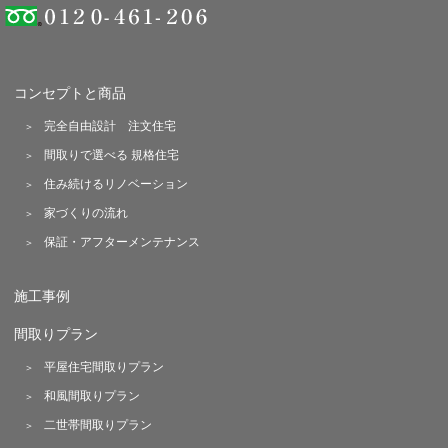
コンセプトと商品
完全自由設計 注文住宅
間取りで選べる 規格住宅
住み続けるリノベーション
家づくりの流れ
保証・アフターメンテナンス
施工事例
間取りプラン
平屋住宅間取りプラン
和風間取りプラン
二世帯間取りプラン