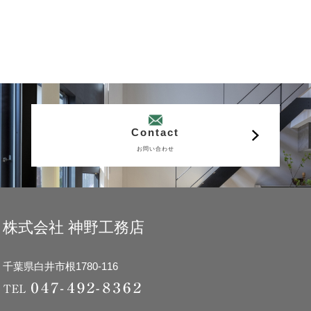
Contact
お問い合わせ
株式会社 神野工務店
千葉県白井市根1780-116