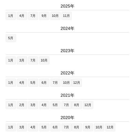
2025年
1月
4月
7月
9月
10月
11月
2024年
5月
2023年
1月
3月
7月
10月
2022年
1月
4月
5月
6月
7月
10月
12月
2021年
1月
2月
3月
4月
5月
7月
8月
12月
2020年
1月
3月
4月
5月
6月
7月
8月
9月
10月
12月