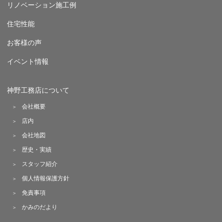
リノベーション施工例
住宅性能
お客様の声
イベント情報
神野工務店について
会社概要
店内
会社地図
歴史・実績
スタッフ紹介
個人情報保護方針
免責事項
かみのだより