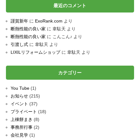
最近のコメント
謹賀新年
に
ExoRank.com
より
断熱性能の良い家
に
韋駄天
より
断熱性能の良い家
に
こんこん♪
より
引渡し式
に
韋駄天
より
LIXILリフォームショップ
に
韋駄天
より
カテゴリー
You Tube
(1)
お知らせ
(215)
イベント
(37)
プライベート
(18)
上棟餅まき
(8)
事務所行事
(2)
会社見学
(1)