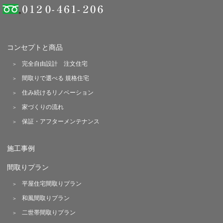
コンセプトと商品
完全自由設計 注文住宅
間取りで選べる 規格住宅
住み続けるリノベーション
家づくりの流れ
保証・アフターメンテナンス
施工事例
間取りプラン
平屋住宅間取りプラン
和風間取りプラン
二世帯間取りプラン