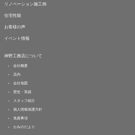
リノベーション施工例
住宅性能
お客様の声
イベント情報
神野工務店について
会社概要
店内
会社地図
歴史・実績
スタッフ紹介
個人情報保護方針
免責事項
かみのだより