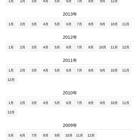
1月
2月
3月
4月
5月
6月
7月
8月
9月
12月
2013年
1月
2月
3月
4月
5月
6月
7月
8月
9月
10月
11月
2012年
1月
2月
3月
4月
5月
6月
7月
8月
10月
11月
12月
2011年
1月
2月
3月
4月
5月
6月
7月
8月
9月
10月
11月
12月
2010年
1月
2月
3月
4月
5月
6月
7月
8月
9月
10月
11月
12月
2009年
5月
6月
7月
8月
9月
10月
11月
12月