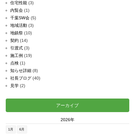
住宅性能
(3)
内覧会
(1)
千葉SW会
(5)
地域活動
(3)
地鎮祭
(10)
契約
(14)
引渡式
(3)
施工例
(19)
点検
(1)
知らせ詳細
(8)
社長ブログ
(40)
見学
(2)
アーカイブ
2026年
1月
6月