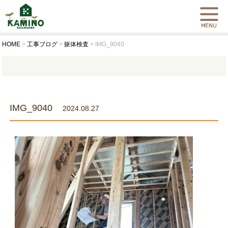
HOME
>
工事ブログ
>
躯体検査
>
IMG_9040
IMG_9040
2024.08.27