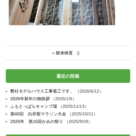
«
躯体検査
||
最近の投稿
弊社モデルハウス工事着工です。
2026/6/12
2026年新年の御挨拶
2026/1/6
ふもとっぱらキャンプ場
2025/11/13
第40回 白井梨マラソン大会
2025/10/11
2025年 第15回かみの祭り
2025/9/29