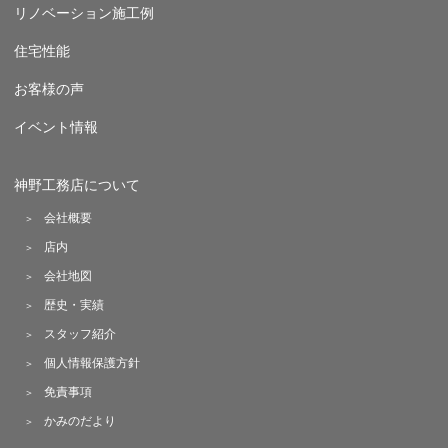
リノベーション施工例
住宅性能
お客様の声
イベント情報
神野工務店について
会社概要
店内
会社地図
歴史・実績
スタッフ紹介
個人情報保護方針
免責事項
かみのだより