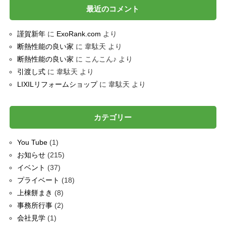
最近のコメント
謹賀新年
に
ExoRank.com
より
断熱性能の良い家
に
韋駄天
より
断熱性能の良い家
に
こんこん♪
より
引渡し式
に
韋駄天
より
LIXILリフォームショップ
に
韋駄天
より
カテゴリー
You Tube
(1)
お知らせ
(215)
イベント
(37)
プライベート
(18)
上棟餅まき
(8)
事務所行事
(2)
会社見学
(1)