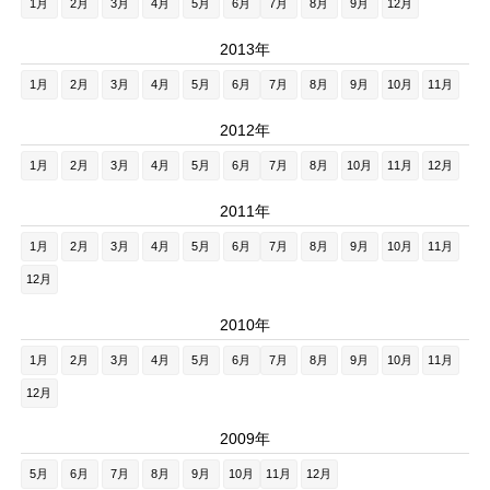
1月
2月
3月
4月
5月
6月
7月
8月
9月
12月
2013年
1月
2月
3月
4月
5月
6月
7月
8月
9月
10月
11月
2012年
1月
2月
3月
4月
5月
6月
7月
8月
10月
11月
12月
2011年
1月
2月
3月
4月
5月
6月
7月
8月
9月
10月
11月
12月
2010年
1月
2月
3月
4月
5月
6月
7月
8月
9月
10月
11月
12月
2009年
5月
6月
7月
8月
9月
10月
11月
12月