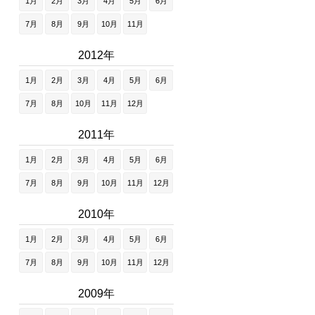
1月
2月
3月
4月
5月
6月
7月
8月
9月
10月
11月
2012年
1月
2月
3月
4月
5月
6月
7月
8月
10月
11月
12月
2011年
1月
2月
3月
4月
5月
6月
7月
8月
9月
10月
11月
12月
2010年
1月
2月
3月
4月
5月
6月
7月
8月
9月
10月
11月
12月
2009年