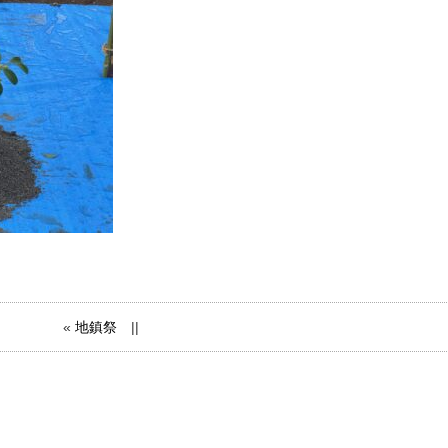
«
地鎮祭
||