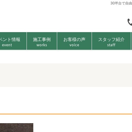
30坪台で自
ベント情報
施工事例
お客様の声
スタッフ紹介
event
works
voice
staff