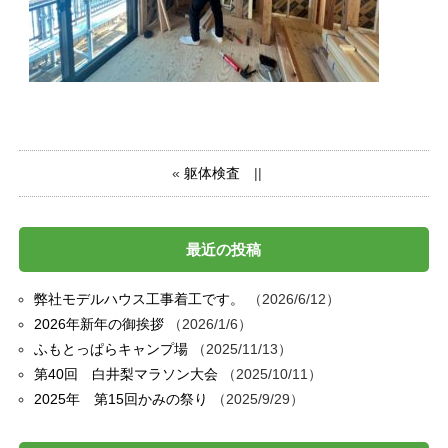
«
躯体検査
||
最近の投稿
弊社モデルハウス工事着工です。
2026/6/12
2026年新年の御挨拶
2026/1/6
ふもとっぱらキャンプ場
2025/11/13
第40回 白井梨マラソン大会
2025/10/11
2025年 第15回かみの祭り
2025/9/29