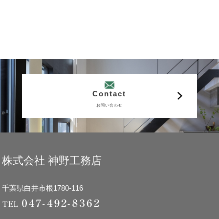
Contact
お問い合わせ
株式会社 神野工務店
千葉県白井市根1780-116