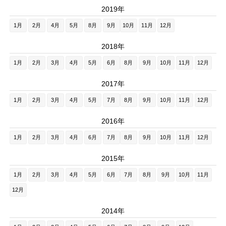
2019年
1月
2月
4月
5月
8月
9月
10月
11月
12月
2018年
1月
2月
3月
4月
5月
6月
8月
9月
10月
11月
12月
2017年
1月
2月
3月
4月
5月
7月
8月
9月
10月
11月
12月
2016年
1月
2月
3月
4月
6月
7月
8月
9月
10月
11月
12月
2015年
1月
2月
3月
4月
5月
6月
7月
8月
9月
10月
11月
12月
2014年