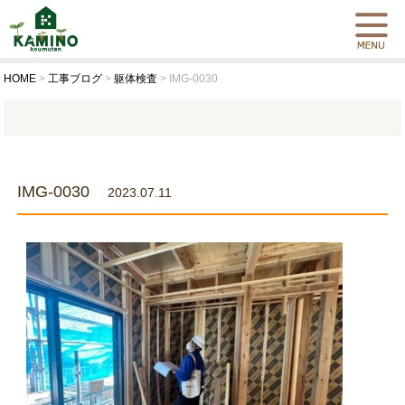
HOME
>
工事ブログ
>
躯体検査
>
IMG-0030
IMG-0030
2023.07.11