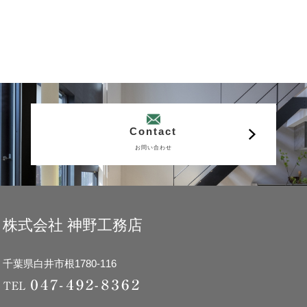
Contact
お問い合わせ
株式会社 神野工務店
千葉県白井市根1780-116