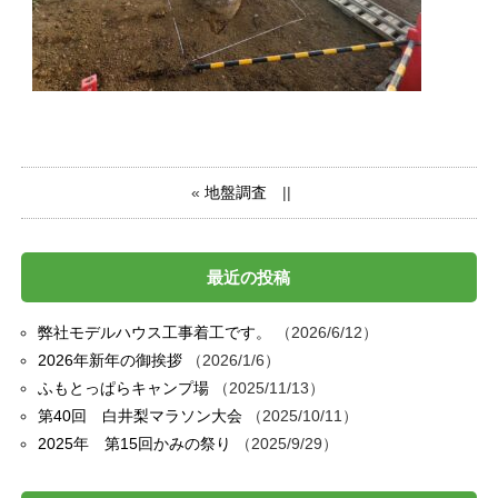
«
地盤調査
||
最近の投稿
弊社モデルハウス工事着工です。
2026/6/12
2026年新年の御挨拶
2026/1/6
ふもとっぱらキャンプ場
2025/11/13
第40回 白井梨マラソン大会
2025/10/11
2025年 第15回かみの祭り
2025/9/29