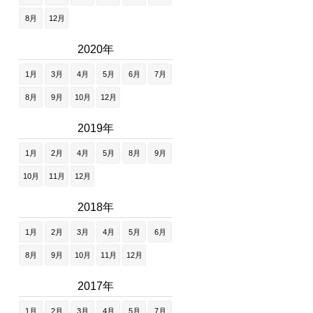
8月
12月
2020年
1月
3月
4月
5月
6月
7月
8月
9月
10月
12月
2019年
1月
2月
4月
5月
8月
9月
10月
11月
12月
2018年
1月
2月
3月
4月
5月
6月
8月
9月
10月
11月
12月
2017年
1月
2月
3月
4月
5月
7月