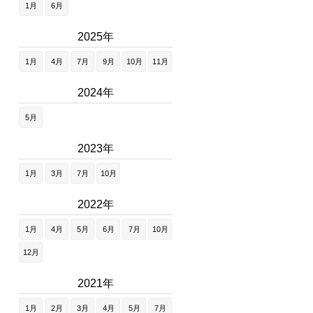
1月
6月
2025年
1月
4月
7月
9月
10月
11月
2024年
5月
2023年
1月
3月
7月
10月
2022年
1月
4月
5月
6月
7月
10月
12月
2021年
1月
2月
3月
4月
5月
7月