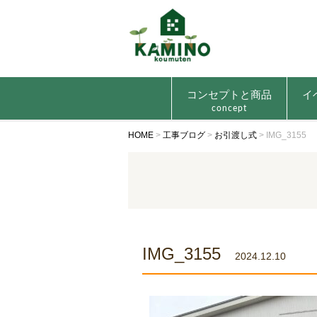
コンセプトと商品
イ
concept
HOME
>
工事ブログ
>
お引渡し式
>
IMG_3155
IMG_3155
2024.12.10