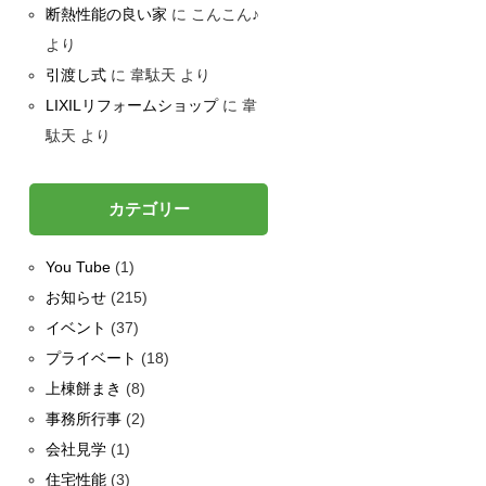
断熱性能の良い家
に
こんこん♪
より
引渡し式
に
韋駄天
より
LIXILリフォームショップ
に
韋
駄天
より
カテゴリー
You Tube
(1)
お知らせ
(215)
イベント
(37)
プライベート
(18)
上棟餅まき
(8)
事務所行事
(2)
会社見学
(1)
住宅性能
(3)