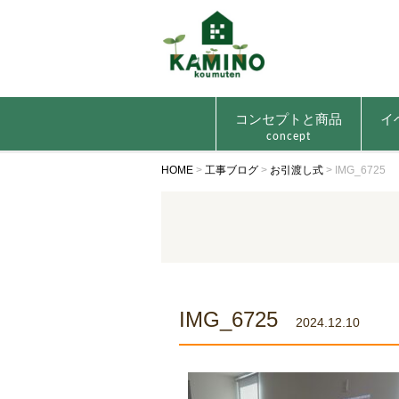
コンセプトと商品
イ
concept
HOME
>
工事ブログ
>
お引渡し式
>
IMG_6725
IMG_6725
2024.12.10