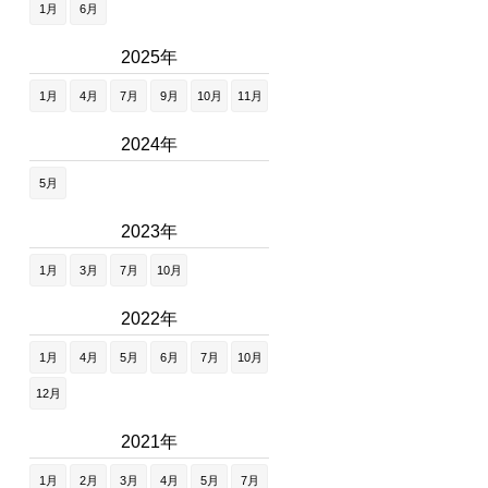
1月
6月
2025年
1月
4月
7月
9月
10月
11月
2024年
5月
2023年
1月
3月
7月
10月
2022年
1月
4月
5月
6月
7月
10月
12月
2021年
1月
2月
3月
4月
5月
7月