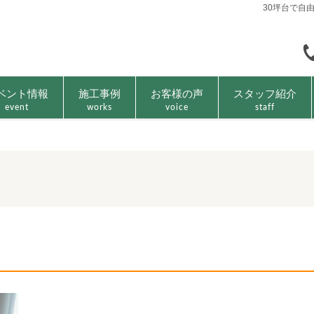
30坪台で自
ベント情報
施工事例
お客様の声
スタッフ紹介
event
works
voice
staff