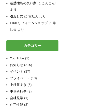
断熱性能の良い家
に
こんこん♪
より
引渡し式
に
韋駄天
より
LIXILリフォームショップ
に
韋
駄天
より
カテゴリー
You Tube
(1)
お知らせ
(215)
イベント
(37)
プライベート
(18)
上棟餅まき
(8)
事務所行事
(2)
会社見学
(1)
住宅性能
(3)