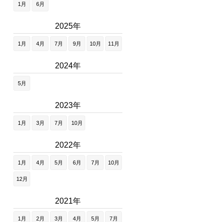
1月
6月
2025年
1月
4月
7月
9月
10月
11月
2024年
5月
2023年
1月
3月
7月
10月
2022年
1月
4月
5月
6月
7月
10月
12月
2021年
1月
2月
3月
4月
5月
7月