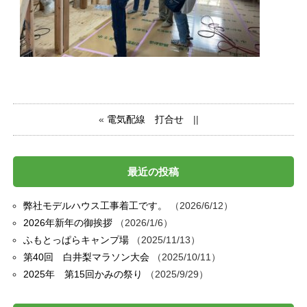
«
電気配線 打合せ
||
最近の投稿
弊社モデルハウス工事着工です。
2026/6/12
2026年新年の御挨拶
2026/1/6
ふもとっぱらキャンプ場
2025/11/13
第40回 白井梨マラソン大会
2025/10/11
2025年 第15回かみの祭り
2025/9/29