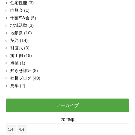
住宅性能
(3)
内覧会
(1)
千葉SW会
(5)
地域活動
(3)
地鎮祭
(10)
契約
(14)
引渡式
(3)
施工例
(19)
点検
(1)
知らせ詳細
(8)
社長ブログ
(40)
見学
(2)
アーカイブ
2026年
1月
6月