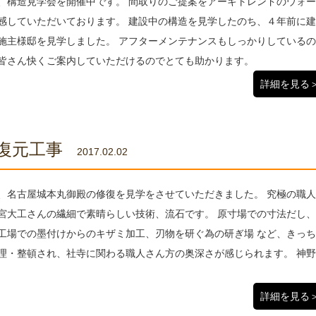
、構造見学会を開催中です。 間取りのご提案をアーキトレンドのウォ
感していただいております。 建設中の構造を見学したのち、４年前に
施主様邸を見学しました。 アフターメンテナンスもしっかりしているの
皆さん快くご案内していただけるのでとても助かります。
詳細を見る
復元工事
2017.02.02
、名古屋城本丸御殿の修復を見学をさせていただきました。 究極の職人
宮大工さんの繊細で素晴らしい技術、流石です。 原寸場での寸法だし
工場での墨付けからのキザミ加工、刃物を研ぐ為の研ぎ場 など、きっ
理・整頓され、社寺に関わる職人さん方の奥深さが感じられます。 神
詳細を見る