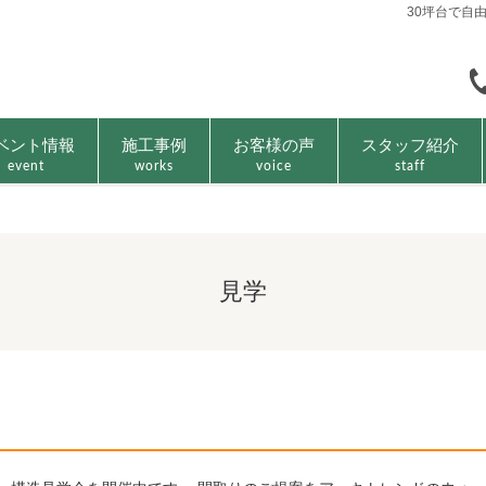
30坪台で自
ベント情報
施工事例
お客様の声
スタッフ紹介
event
works
voice
staff
見学