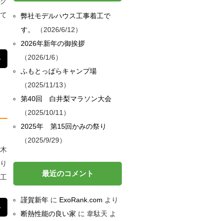
ーク
建て
弊社モデルハウス工事着工で
す。
2026/6/12
2026年新年の御挨拶
2026/1/6
＞
ふもとっぱらキャンプ場
2025/11/13
第40回 白井梨マラソン大会
2025/10/11
2025年 第15回かみの祭り
2025/9/29
、木
ちり
最近のコメント
野工
謹賀新年
に
ExoRank.com
より
＞
断熱性能の良い家
に
韋駄天
よ