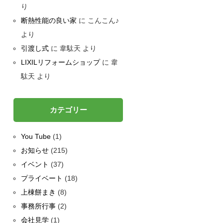
り
断熱性能の良い家
に
こんこん♪
より
引渡し式
に
韋駄天
より
LIXILリフォームショップ
に
韋
駄天
より
カテゴリー
You Tube
(1)
お知らせ
(215)
イベント
(37)
プライベート
(18)
上棟餅まき
(8)
事務所行事
(2)
会社見学
(1)