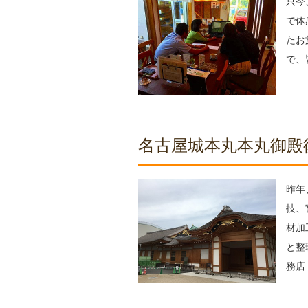
只今
で体
たお
で、
名古屋城本丸本丸御殿
昨年
技、
材加
と整
務店