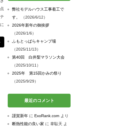
だき
て点
弊社モデルハウス工事着工で
ステ
す。
2026/6/12
年に
2026年新年の御挨拶
2026/1/6
ふもとっぱらキャンプ場
＞
2025/11/13
第40回 白井梨マラソン大会
2025/10/11
2025年 第15回かみの祭り
2025/9/29
最近のコメント
謹賀新年
に
ExoRank.com
より
断熱性能の良い家
に
韋駄天
よ