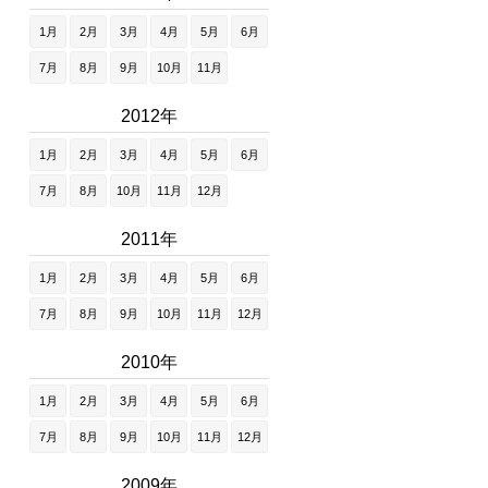
1月
2月
3月
4月
5月
6月
7月
8月
9月
10月
11月
2012年
1月
2月
3月
4月
5月
6月
7月
8月
10月
11月
12月
2011年
1月
2月
3月
4月
5月
6月
7月
8月
9月
10月
11月
12月
2010年
1月
2月
3月
4月
5月
6月
7月
8月
9月
10月
11月
12月
2009年