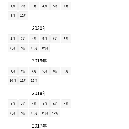
1月
2月
3月
4月
5月
7月
8月
12月
2020年
1月
3月
4月
5月
6月
7月
8月
9月
10月
12月
2019年
1月
2月
4月
5月
8月
9月
10月
11月
12月
2018年
1月
2月
3月
4月
5月
6月
8月
9月
10月
11月
12月
2017年