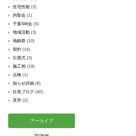
住宅性能
(3)
内覧会
(1)
千葉SW会
(5)
地域活動
(3)
地鎮祭
(10)
契約
(14)
引渡式
(3)
施工例
(19)
点検
(1)
知らせ詳細
(8)
社長ブログ
(40)
見学
(2)
アーカイブ