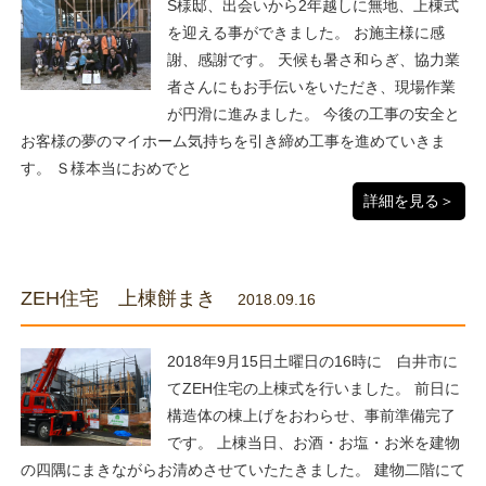
S様邸、出会いから2年越しに無地、上棟式
を迎える事ができました。 お施主様に感
謝、感謝です。 天候も暑さ和らぎ、協力業
者さんにもお手伝いをいただき、現場作業
が円滑に進みました。 今後の工事の安全と
お客様の夢のマイホーム気持ちを引き締め工事を進めていきま
す。 Ｓ様本当におめでと
詳細を見る＞
ZEH住宅 上棟餅まき
2018.09.16
2018年9月15日土曜日の16時に 白井市に
てZEH住宅の上棟式を行いました。 前日に
構造体の棟上げをおわらせ、事前準備完了
です。 上棟当日、お酒・お塩・お米を建物
の四隅にまきながらお清めさせていたたきました。 建物二階にて