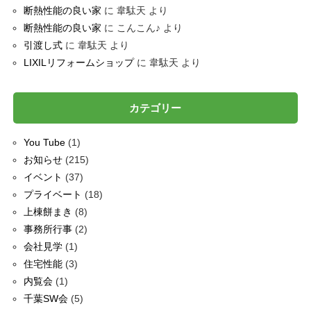
断熱性能の良い家
に
韋駄天
より
断熱性能の良い家
に
こんこん♪
より
引渡し式
に
韋駄天
より
LIXILリフォームショップ
に
韋駄天
より
カテゴリー
You Tube
(1)
お知らせ
(215)
イベント
(37)
プライベート
(18)
上棟餅まき
(8)
事務所行事
(2)
会社見学
(1)
住宅性能
(3)
内覧会
(1)
千葉SW会
(5)