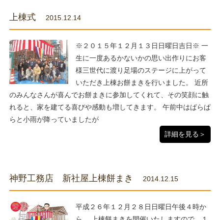
上棟式
2015.12.14
※２０１５年１２月１３日日曜日吉日※ 一
生に一度あるかないかの思い出作りにお客
様三世代に渡り足場のステージに上がって
いただき上棟お餅まきを行いました。 近所
のみんなさんが喜んでお餅まきに参加してくれて、その笑顔に触
れると、家を建てる喜びや感動も増してきます。 午前中はぱらぱ
らと小雨が降っていましたが
詳細を見る＞
神野工務店 新社屋上棟餅まき
2014.12.15
平成２６年１２月２８日日曜日午後４時か
ら、 上棟餅まきを開催いたしますので、１