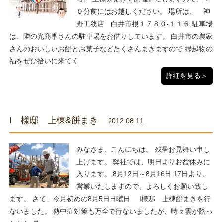
０分前にはお越しください。 場所は、 神
野工務店 白井市根１７８０-１１６ 駐車場
は、隣の光商事さんの駐車場をお借りしています。 白井市の農家
さんのおいしいお餅とお菓子などたくさんまきますので 縁起物の
福をぜひ拾いに来てく
詳細を見る＞
I 様邸 上棟&餅まき
2012.08.11
みなさま、こんにちは。 残暑お見舞い申し
上げます。 弊社では、明日よりお盆休みに
入ります。 8月12日～8月16日 17日より、
営業いたしますので、よろしくお願い致し
ます。 さて、今月初めの8月5日日曜日 I様邸 上棟餅まきを行
ないました。 熱中症対策も万全で行ないましたが、時々雲が陰っ