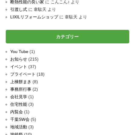
断熱性能の良い家
に
こんこん♪
より
引渡し式
に
韋駄天
より
LIXILリフォームショップ
に
韋駄天
より
カテゴリー
You Tube
(1)
お知らせ
(215)
イベント
(37)
プライベート
(18)
上棟餅まき
(8)
事務所行事
(2)
会社見学
(1)
住宅性能
(3)
内覧会
(1)
千葉SW会
(5)
地域活動
(3)
地鎮祭
(10)