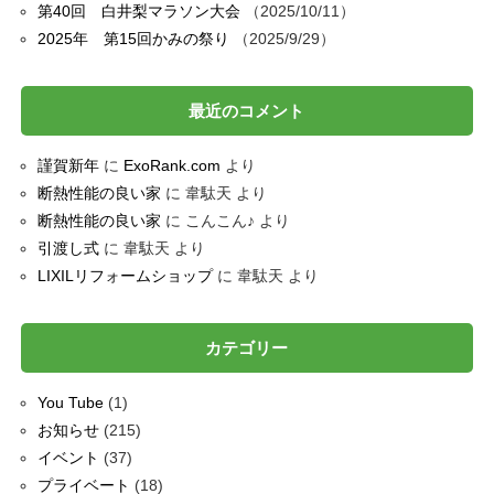
第40回 白井梨マラソン大会
2025/10/11
2025年 第15回かみの祭り
2025/9/29
最近のコメント
謹賀新年
に
ExoRank.com
より
断熱性能の良い家
に
韋駄天
より
断熱性能の良い家
に
こんこん♪
より
引渡し式
に
韋駄天
より
LIXILリフォームショップ
に
韋駄天
より
カテゴリー
You Tube
(1)
お知らせ
(215)
イベント
(37)
プライベート
(18)