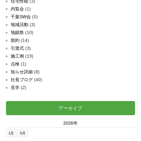
住宅性能
(3)
内覧会
(1)
千葉SW会
(5)
地域活動
(3)
地鎮祭
(10)
契約
(14)
引渡式
(3)
施工例
(19)
点検
(1)
知らせ詳細
(8)
社長ブログ
(40)
見学
(2)
アーカイブ
2026年
1月
6月