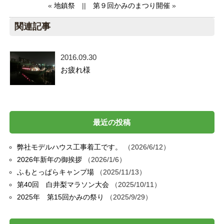
«
地鎮祭
||
第９回かみのまつり開催
»
関連記事
2016.09.30
お疲れ様
最近の投稿
弊社モデルハウス工事着工です。
2026/6/12
2026年新年の御挨拶
2026/1/6
ふもとっぱらキャンプ場
2025/11/13
第40回 白井梨マラソン大会
2025/10/11
2025年 第15回かみの祭り
2025/9/29