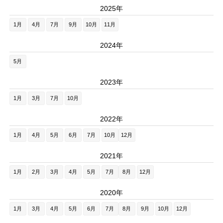
2025年
1月
4月
7月
9月
10月
11月
2024年
5月
2023年
1月
3月
7月
10月
2022年
1月
4月
5月
6月
7月
10月
12月
2021年
1月
2月
3月
4月
5月
7月
8月
12月
2020年
1月
3月
4月
5月
6月
7月
8月
9月
10月
12月