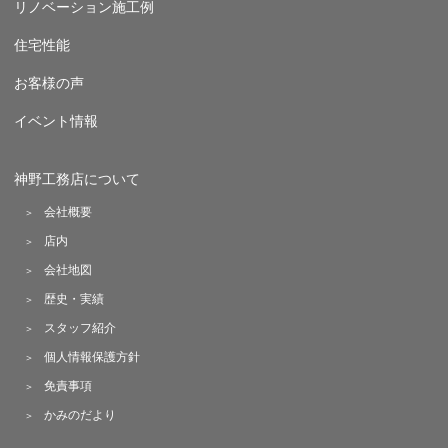
リノベーション施工例
住宅性能
お客様の声
イベント情報
神野工務店について
会社概要
店内
会社地図
歴史・実績
スタッフ紹介
個人情報保護方針
免責事項
かみのだより