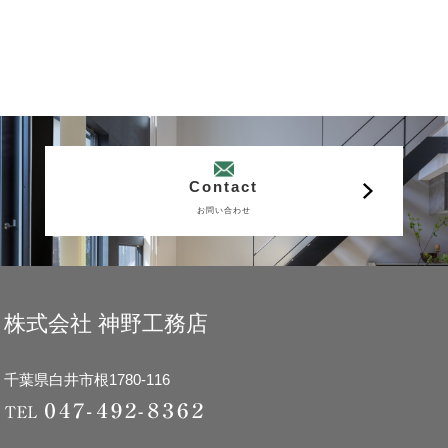
Contact
お問い合わせ
株式会社 神野工務店
千葉県白井市根1780-116