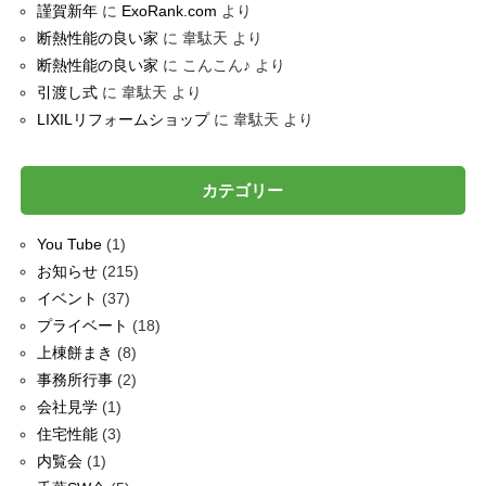
謹賀新年
に
ExoRank.com
より
断熱性能の良い家
に
韋駄天
より
断熱性能の良い家
に
こんこん♪
より
引渡し式
に
韋駄天
より
LIXILリフォームショップ
に
韋駄天
より
カテゴリー
You Tube
(1)
お知らせ
(215)
イベント
(37)
プライベート
(18)
上棟餅まき
(8)
事務所行事
(2)
会社見学
(1)
住宅性能
(3)
内覧会
(1)