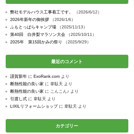
弊社モデルハウス工事着工です。
2026/6/12
2026年新年の御挨拶
2026/1/6
ふもとっぱらキャンプ場
2025/11/13
第40回 白井梨マラソン大会
2025/10/11
2025年 第15回かみの祭り
2025/9/29
最近のコメント
謹賀新年
に
ExoRank.com
より
断熱性能の良い家
に
韋駄天
より
断熱性能の良い家
に
こんこん♪
より
引渡し式
に
韋駄天
より
LIXILリフォームショップ
に
韋駄天
より
カテゴリー