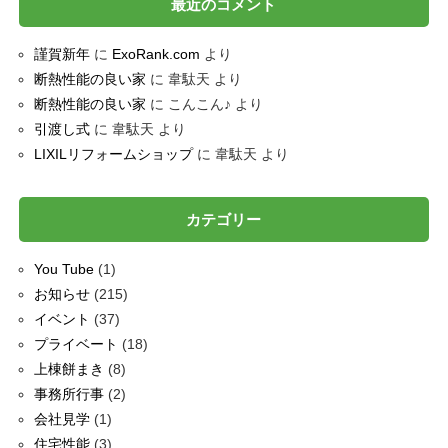
最近のコメント
謹賀新年
に
ExoRank.com
より
断熱性能の良い家
に
韋駄天
より
断熱性能の良い家
に
こんこん♪
より
引渡し式
に
韋駄天
より
LIXILリフォームショップ
に
韋駄天
より
カテゴリー
You Tube
(1)
お知らせ
(215)
イベント
(37)
プライベート
(18)
上棟餅まき
(8)
事務所行事
(2)
会社見学
(1)
住宅性能
(3)