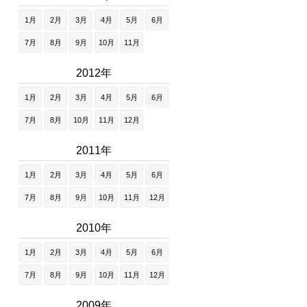
1月
2月
3月
4月
5月
6月
7月
8月
9月
10月
11月
2012年
1月
2月
3月
4月
5月
6月
7月
8月
10月
11月
12月
2011年
1月
2月
3月
4月
5月
6月
7月
8月
9月
10月
11月
12月
2010年
1月
2月
3月
4月
5月
6月
7月
8月
9月
10月
11月
12月
2009年