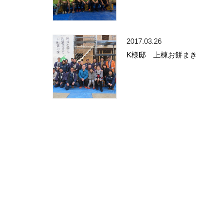
2017.03.26
K様邸 上棟お餅まき