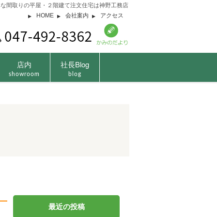
由な間取りの平屋・２階建て注文住宅は神野工務店
HOME
会社案内
アクセス
店内
社長Blog
showroom
blog
最近の投稿