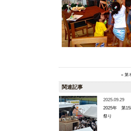
«
第
関連記事
2025.09.29
2025年 第1
祭り