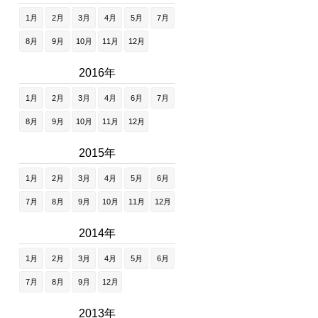
1月
2月
3月
4月
5月
7月
8月
9月
10月
11月
12月
2016年
1月
2月
3月
4月
6月
7月
8月
9月
10月
11月
12月
2015年
1月
2月
3月
4月
5月
6月
7月
8月
9月
10月
11月
12月
2014年
1月
2月
3月
4月
5月
6月
7月
8月
9月
12月
2013年