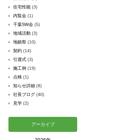
住宅性能
(3)
内覧会
(1)
千葉SW会
(5)
地域活動
(3)
地鎮祭
(10)
契約
(14)
引渡式
(3)
施工例
(19)
点検
(1)
知らせ詳細
(8)
社長ブログ
(40)
見学
(2)
アーカイブ