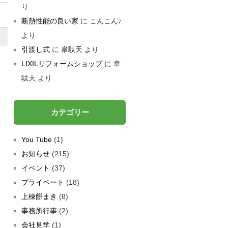
り
断熱性能の良い家
に
こんこん♪
より
引渡し式
に
韋駄天
より
LIXILリフォームショップ
に
韋
駄天
より
カテゴリー
You Tube
(1)
お知らせ
(215)
イベント
(37)
プライベート
(18)
上棟餅まき
(8)
事務所行事
(2)
会社見学
(1)