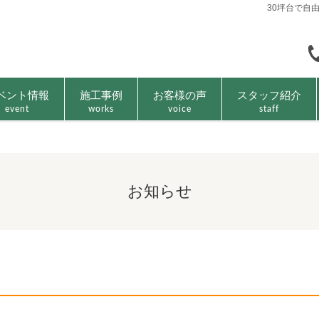
30坪台で自
ベント情報
施工事例
お客様の声
スタッフ紹介
event
works
voice
staff
お知らせ