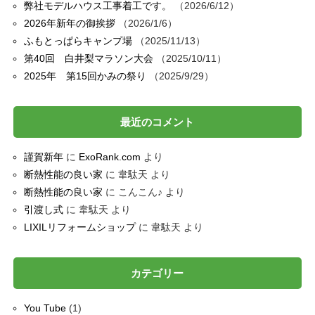
弊社モデルハウス工事着工です。
2026/6/12
2026年新年の御挨拶
2026/1/6
ふもとっぱらキャンプ場
2025/11/13
第40回 白井梨マラソン大会
2025/10/11
2025年 第15回かみの祭り
2025/9/29
最近のコメント
謹賀新年
に
ExoRank.com
より
断熱性能の良い家
に
韋駄天
より
断熱性能の良い家
に
こんこん♪
より
引渡し式
に
韋駄天
より
LIXILリフォームショップ
に
韋駄天
より
カテゴリー
You Tube
(1)