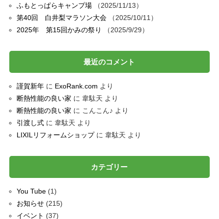
ふもとっぱらキャンプ場
2025/11/13
第40回 白井梨マラソン大会
2025/10/11
2025年 第15回かみの祭り
2025/9/29
最近のコメント
謹賀新年
に
ExoRank.com
より
断熱性能の良い家
に
韋駄天
より
断熱性能の良い家
に
こんこん♪
より
引渡し式
に
韋駄天
より
LIXILリフォームショップ
に
韋駄天
より
カテゴリー
You Tube
(1)
お知らせ
(215)
イベント
(37)