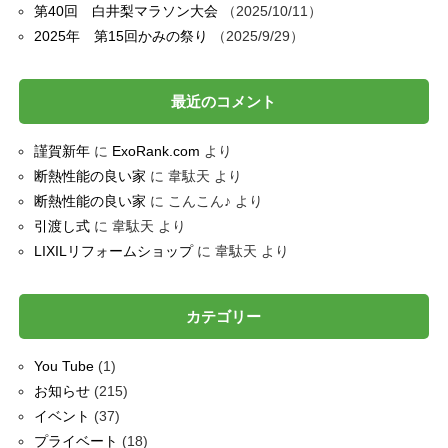
第40回 白井梨マラソン大会
2025/10/11
2025年 第15回かみの祭り
2025/9/29
最近のコメント
謹賀新年
に
ExoRank.com
より
断熱性能の良い家
に
韋駄天
より
断熱性能の良い家
に
こんこん♪
より
引渡し式
に
韋駄天
より
LIXILリフォームショップ
に
韋駄天
より
カテゴリー
You Tube
(1)
お知らせ
(215)
イベント
(37)
プライベート
(18)