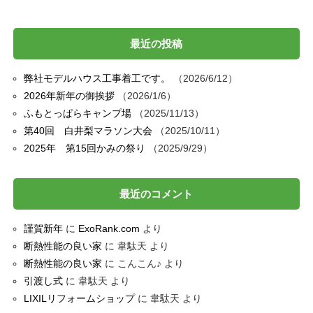
最近の投稿
弊社モデルハウス工事着工です。
2026/6/12
2026年新年の御挨拶
2026/1/6
ふもとっぱらキャンプ場
2025/11/13
第40回 白井梨マラソン大会
2025/10/11
2025年 第15回かみの祭り
2025/9/29
最近のコメント
謹賀新年
に
ExoRank.com
より
断熱性能の良い家
に
韋駄天
より
断熱性能の良い家
に
こんこん♪
より
引渡し式
に
韋駄天
より
LIXILリフォームショップ
に
韋駄天
より