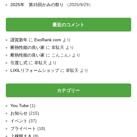
2025年 第15回かみの祭り
2025/9/29
最近のコメント
謹賀新年
に
ExoRank.com
より
断熱性能の良い家
に
韋駄天
より
断熱性能の良い家
に
こんこん♪
より
引渡し式
に
韋駄天
より
LIXILリフォームショップ
に
韋駄天
より
カテゴリー
You Tube
(1)
お知らせ
(215)
イベント
(37)
プライベート
(18)
上棟餅まき
(8)