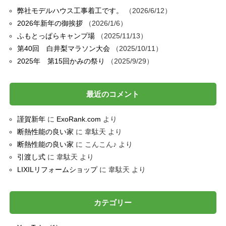
弊社モデルハウス工事着工です。
2026/6/12
2026年新年の御挨拶
2026/1/6
ふもとっぱらキャンプ場
2025/11/13
第40回 白井梨マラソン大会
2025/10/11
2025年 第15回かみの祭り
2025/9/29
最近のコメント
謹賀新年
に
ExoRank.com
より
断熱性能の良い家
に
韋駄天
より
断熱性能の良い家
に
こんこん♪
より
引渡し式
に
韋駄天
より
LIXILリフォームショップ
に
韋駄天
より
カテゴリー