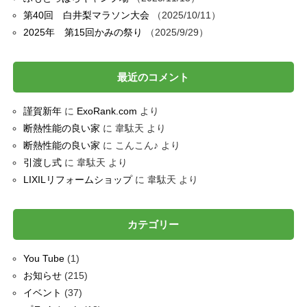
第40回 白井梨マラソン大会
2025/10/11
2025年 第15回かみの祭り
2025/9/29
最近のコメント
謹賀新年
に
ExoRank.com
より
断熱性能の良い家
に
韋駄天
より
断熱性能の良い家
に
こんこん♪
より
引渡し式
に
韋駄天
より
LIXILリフォームショップ
に
韋駄天
より
カテゴリー
You Tube
(1)
お知らせ
(215)
イベント
(37)