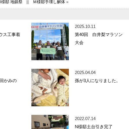
Ｍ様邸 地鎮祭
||
Ｍ様邸手壊し解体
»
2025.10.11
ウス工事着
第40回 白井梨マラソン
大会
2025.04.04
5回かみの
孫が3人になりました。
2022.07.14
N様邸土台引き完了