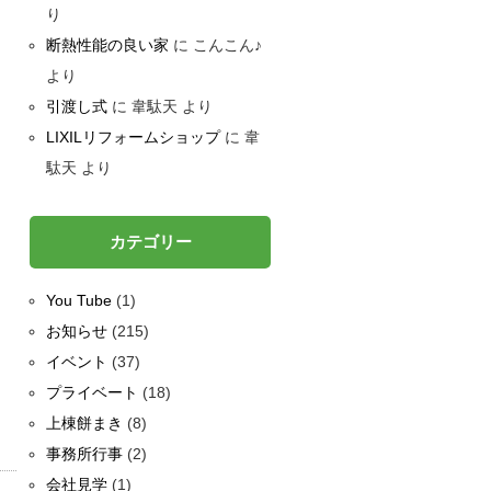
り
断熱性能の良い家
に
こんこん♪
より
引渡し式
に
韋駄天
より
LIXILリフォームショップ
に
韋
駄天
より
カテゴリー
You Tube
(1)
お知らせ
(215)
イベント
(37)
プライベート
(18)
上棟餅まき
(8)
事務所行事
(2)
会社見学
(1)