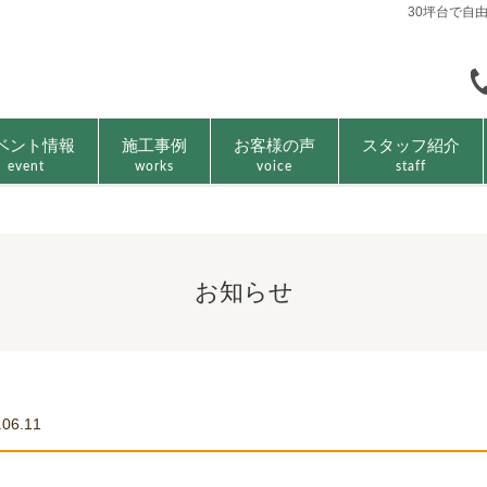
30坪台で自
ベント情報
施工事例
お客様の声
スタッフ紹介
event
works
voice
staff
お知らせ
.06.11