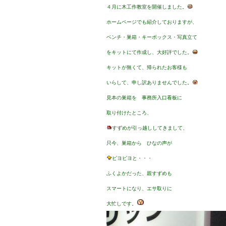
４月に木工作教室を開催しました。
ホームページでも紹介しておりますが、
ベンチ・巣箱・キーボックス・写真立て
をキットにて作成し、大好評でした。
キットが無くて、帰られたお客様も
いらして、申し訳ありませんでした。
見本の巣箱を 事務所入口看板に
取り付けたところ、
すずめが引っ越ししてきまして、
只今、巣箱から ひなの声が
ピヨピヨと・・・
ふくよかだった、親すずめも
スマートになり、エサ取りに
大忙しです。