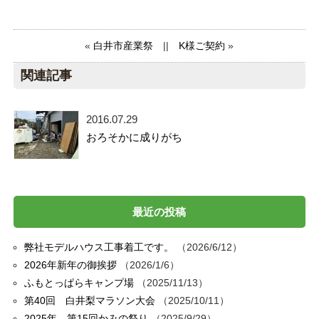
«
白井市産業祭
||
K様ご契約
»
関連記事
2016.07.29
おろそかに成りがち
最近の投稿
弊社モデルハウス工事着工です。
2026/6/12
2026年新年の御挨拶
2026/1/6
ふもとっぱらキャンプ場
2025/11/13
第40回 白井梨マラソン大会
2025/10/11
2025年 第15回かみの祭り
2025/9/29