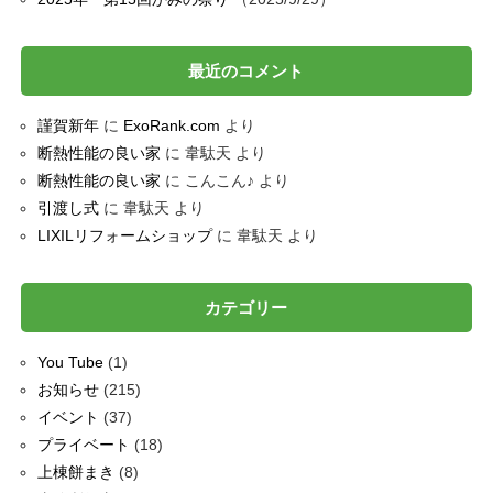
最近のコメント
謹賀新年
に
ExoRank.com
より
断熱性能の良い家
に
韋駄天
より
断熱性能の良い家
に
こんこん♪
より
引渡し式
に
韋駄天
より
LIXILリフォームショップ
に
韋駄天
より
カテゴリー
You Tube
(1)
お知らせ
(215)
イベント
(37)
プライベート
(18)
上棟餅まき
(8)