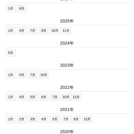
1月
6月
2025年
1月
4月
7月
9月
10月
11月
2024年
5月
2023年
1月
3月
7月
10月
2022年
1月
4月
5月
6月
7月
10月
12月
2021年
1月
2月
3月
4月
5月
7月
8月
12月
2020年