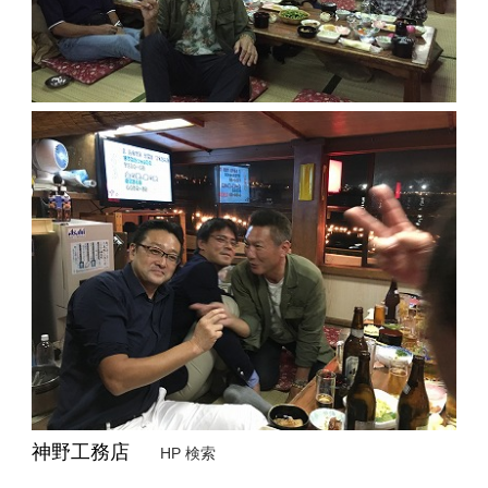
神野工務店
HP 検索