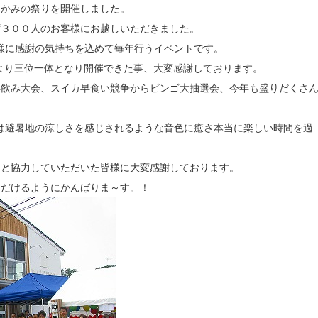
回かみの祭りを開催しました。
ず３００人のお客様にお越しいただきました。
様に感謝の気持ちを込めて毎年行うイベントです。
力により三位一体となり開催できた事、大変感謝しております。
早飲み大会、スイカ早食い競争からビンゴ大抽選会、今年も盛りだくさ
は避暑地の涼しさを感じされるような音色に癒さ本当に楽しい時間を過
こと協力していただいた皆様に大変感謝しております。
ただけるようにかんばりま～す。！