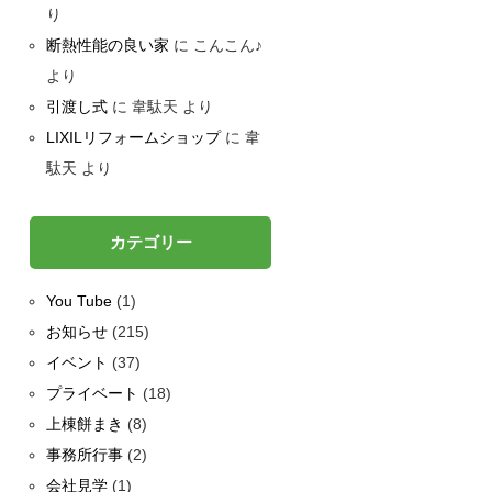
り
断熱性能の良い家
に
こんこん♪
より
引渡し式
に
韋駄天
より
LIXILリフォームショップ
に
韋
駄天
より
カテゴリー
You Tube
(1)
お知らせ
(215)
イベント
(37)
プライベート
(18)
上棟餅まき
(8)
事務所行事
(2)
会社見学
(1)