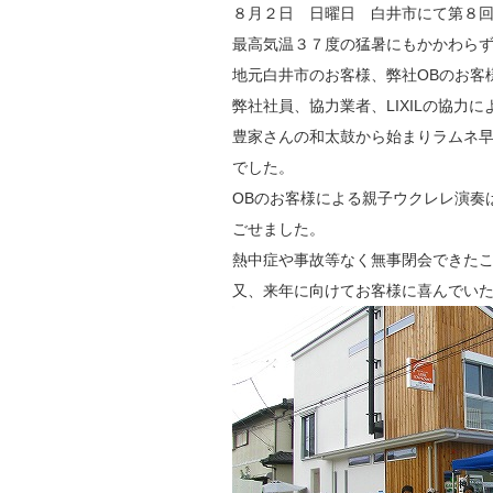
８月２日 日曜日 白井市にて第８
最高気温３７度の猛暑にもかかわら
地元白井市のお客様、弊社OBのお客
弊社社員、協力業者、LIXILの協
豊家さんの和太鼓から始まりラムネ
でした。
OBのお客様による親子ウクレレ演奏
ごせました。
熱中症や事故等なく無事閉会できた
又、来年に向けてお客様に喜んでい