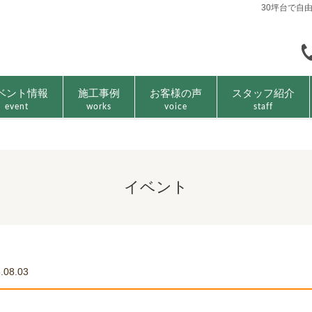
30坪台で自
ベント情報
施工事例
お客様の声
スタッフ紹介
event
works
voice
staff
イベント
.08.03