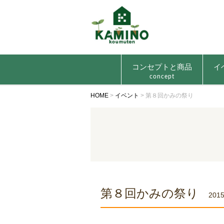
コンセプトと商品
イ
concept
HOME
>
イベント
>
第８回かみの祭り
第８回かみの祭り
2015