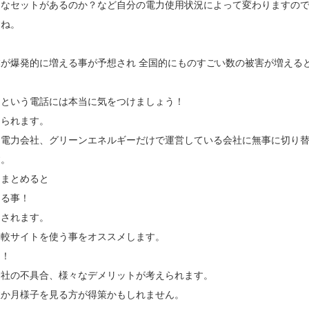
んなセットがあるのか？など自分の電力使用状況によって変わりますの
すね。
が爆発的に増える事が予想され 全国的にものすごい数の被害が増える
」という電話には本当に気をつけましょう！
えられます。
な電力会社、グリーンエネルギーだけで運営している会社に無事に切り
す。
をまとめると
ける事！
定されます。
比較サイトを使う事をオススメします。
物！
会社の不具合、様々なデメリットが考えられます。
数か月様子を見る方が得策かもしれません。