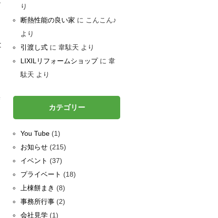
で
り
断熱性能の良い家
に
こんこん♪
より
と
引渡し式
に
韋駄天
より
LIXILリフォームショップ
に
韋
駄天
より
替
カテゴリー
You Tube
(1)
お知らせ
(215)
イベント
(37)
プライベート
(18)
上棟餅まき
(8)
事務所行事
(2)
会社見学
(1)