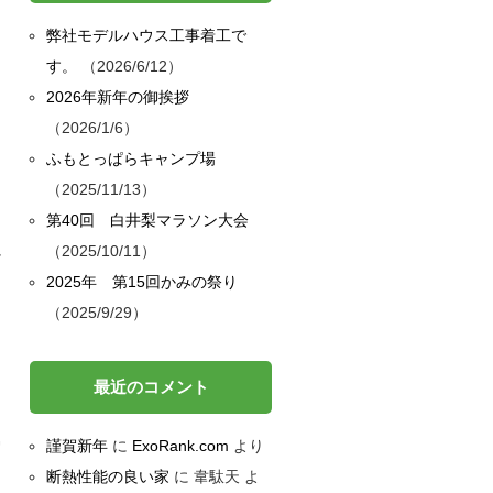
弊社モデルハウス工事着工で
す。
2026/6/12
2026年新年の御挨拶
2026/1/6
ふもとっぱらキャンプ場
2025/11/13
第40回 白井梨マラソン大会
2025/10/11
か
2025年 第15回かみの祭り
2025/9/29
最近のコメント
属
謹賀新年
に
ExoRank.com
より
断熱性能の良い家
に
韋駄天
よ