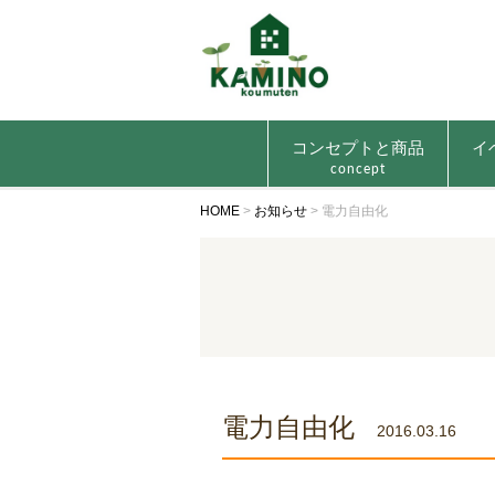
コンセプトと商品
イ
concept
HOME
>
お知らせ
>
電力自由化
電力自由化
2016.03.16