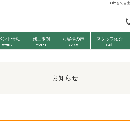
30坪台で自
ベント情報
施工事例
お客様の声
スタッフ紹介
event
works
voice
staff
お知らせ