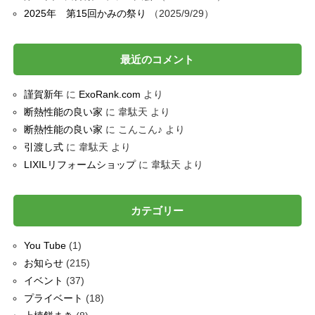
2025年 第15回かみの祭り
2025/9/29
最近のコメント
謹賀新年
に
ExoRank.com
より
断熱性能の良い家
に
韋駄天
より
断熱性能の良い家
に
こんこん♪
より
引渡し式
に
韋駄天
より
LIXILリフォームショップ
に
韋駄天
より
カテゴリー
You Tube
(1)
お知らせ
(215)
イベント
(37)
プライベート
(18)