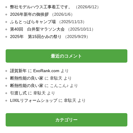
弊社モデルハウス工事着工です。
2026/6/12
2026年新年の御挨拶
2026/1/6
ふもとっぱらキャンプ場
2025/11/13
第40回 白井梨マラソン大会
2025/10/11
2025年 第15回かみの祭り
2025/9/29
最近のコメント
謹賀新年
に
ExoRank.com
より
断熱性能の良い家
に
韋駄天
より
断熱性能の良い家
に
こんこん♪
より
引渡し式
に
韋駄天
より
LIXILリフォームショップ
に
韋駄天
より
カテゴリー